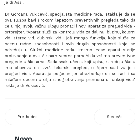
je dr Assi.
Dr Gordana Vukićević, specijalista medicine rada, istakla je da se
ova služba bavi širokom lepezom preventivnih pregleda tako da
će u njoj svoju važnu ulogu pronaći i novi aparat za pregled vida -
ortorejter. "Aparat služi za kontrolu vida za daljinu, blizinu, kolorni
vid, stereo vid, dubinski vid i još mnogo funkcija, koje služe za
ocenu radne sposobnosti i svih drugih sposobnosti koje se
određuju u Službi medicine rada. Imamo jedan aparat starije
proizvodnje a ovaj će nam veoma pomoći da vršimo preventivne
preglede u školama. Sada svaki učenik koji upisuje srednju školu
ima obavezu da izvrši lekarski pregled, u čijem sastavu je i
pregled vida. Aparat je pogodan jer obezbeđuje da se radi i sa
mlađom decom u cilju ranog otkrivanja promena u funkciji vida",
rekla je dr Vukićević.
Prethodna
Sledeća
Novo