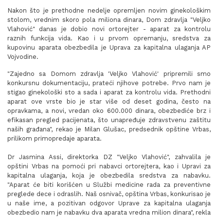
Nakon što je prethodne nedelje opremljen novim ginekološkim
stolom, vrednim skoro pola miliona dinara, Dom zdravlja "Veljko
Vlahović" danas je dobio novi ortorejter - aparat za kontrolu
raznih funkcija vida. Kao i u prvom opremanju, sredstva za
kupovinu aparata obezbedila je Uprava za kapitalna ulaganja AP
Vojvodine.
"Zajedno sa Domom zdravlja 'Veljko Vlahović' pripremili smo
konkursnu dokumentaciju, prateći njihove potrebe. Prvo nam je
stigao ginekološki sto a sada i aparat za kontrolu vida. Prethodni
aparat ove vrste bio je star više od deset godina, često na
opravkama, a novi, vredan oko 600.000 dinara, obezbediće brz i
efikasan pregled pacijenata, što unapređuje zdravstvenu zaštitu
naših građana", rekao je Milan Glušac, predsednik opštine Vrbas,
prilikom primopredaje aparata.
Dr Jasmina Assi, direktorka DZ "Veljko Vlahović", zahvalila je
opštini Vrbas na pomoći pri nabavci ortorejtera, kao i Upravi za
kapitalna ulaganja, koja je obezbedila sredstva za nabavku.
"Aparat će biti korišćen u Službi medicine rada za preventivne
preglede dece i odraslih. Naš osnivač, opština Vrbas, konkurisao je
u naše ime, a pozitivan odgovor Uprave za kapitalna ulaganja
obezbedio nam je nabavku dva aparata vredna milion dinara", rekla