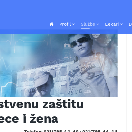
Profil
Službe
Lekari
D
stvenu zaštitu
ece i žena
Telefon: 021/795-44-40 ; 021/795-44-44