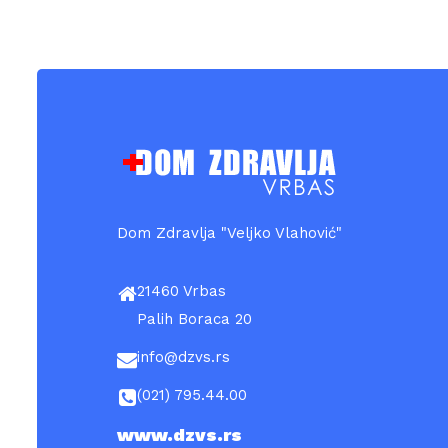
Dom Zdravlja "Veljko Vlahović"
21460 Vrbas
Palih Boraca 20
info@dzvs.rs
(021) 795.44.00
www.dzvs.rs