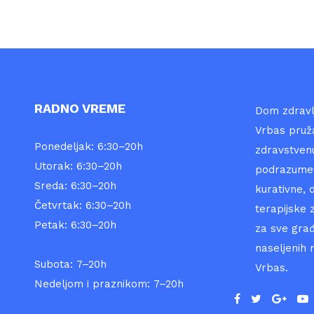
RADNO VREME
Dom zdravlj
Vrbas pruž
Ponedeljak: 6:30–20h
zdravstvenu
Utorak: 6:30–20h
podrazumev
Sreda: 6:30–20h
kurativne, d
Četvrtak: 6:30–20h
terapijske 
Petak: 6:30–20h
za sve gra
naseljenih 
Subota: 7–20h
Vrbas.
Nedeljom i praznikom: 7–20h