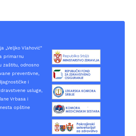
a „Veljko Vlahović“
a primarnu
 zaštitu, odnosno
ane preventivne,
ijagnostičke i
zdravstvene usluge,
đane Vrbasa i
mesta opštine