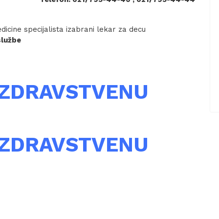
icine specijalista izabrani lekar za decu
službe
 ZDRAVSTVENU
 ZDRAVSTVENU