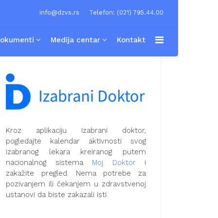
info@dzvs.rs
Telefon: (021) 795.44.00
okumenti
Medija centar
Kontakt
Kroz aplikaciju Izabrani doktor,
pogledajte kalendar aktivnosti svog
izabranog lekara kreiranog putem
nacionalnog sistema
Moj Doktor
i
zakažite pregled. Nema potrebe za
pozivanjem ili čekanjem u zdravstvenoj
ustanovi da biste zakazali isti.