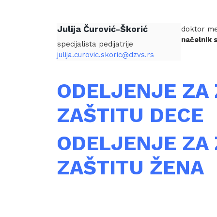
Julija Čurović-Škorić
doktor med
načelnik 
specijalista pedijatrije
julija.curovic.skoric@dzvs.rs
ODELJENJE ZA
ZAŠTITU DECE
ODELJENJE ZA
ZAŠTITU ŽENA