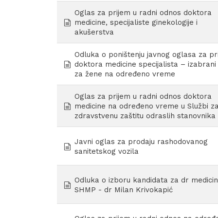
Oglas za prijem u radni odnos doktora
document
medicine, specijaliste ginekologije i
akušerstva
Odluka o poništenju javnog oglasa za pr
document
doktora medicine specijalista – izabrani
za žene na određeno vreme
Oglas za prijem u radni odnos doktora
document
medicine na određeno vreme u Službi z
zdravstvenu zaštitu odraslih stanovnika
Javni oglas za prodaju rashodovanog
document
sanitetskog vozila
Odluka o izboru kandidata za dr medicin
document
SHMP - dr Milan Krivokapić