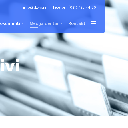
info@dzvs.rs
Telefon: (021) 795.44.00
okumenti
Medija centar
Kontakt
ivi