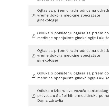
Oglas za prijem u radni odnos na određ
pdf
vreme dokora medicine specijaliste
ginekologije
Odluka o poništenju oglasa za prijem d
pdf
medicine specijaliste ginekologije i akuš
Oglas za prijem u radni odnos na određ
pdf
vreme dokora medicine specijaliste
ginekologije
Odluka o poništenju oglasa za prijem d
pdf
medicine specijaliste ginekologije i akuš
Odluka o izboru dva vozača sanitetskog
pdf
prevoza u Službi hitne medicinske pomo
Doma zdravlja