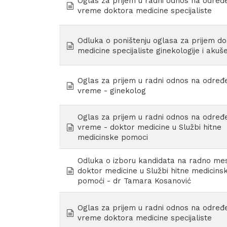
Oglas za prijem u radni odnos na određ
document
vreme doktora medicine specijaliste
Odluka o poništenju oglasa za prijem d
document
medicine specijaliste ginekologije i akuš
Oglas za prijem u radni odnos na određ
document
vreme - ginekolog
Oglas za prijem u radni odnos na određ
document
vreme - doktor medicine u Službi hitne
medicinske pomoci
Odluka o izboru kandidata na radno me
document
doktor medicine u Službi hitne medicins
pomoći - dr Tamara Kosanović
Oglas za prijem u radni odnos na određ
document
vreme doktora medicine specijaliste