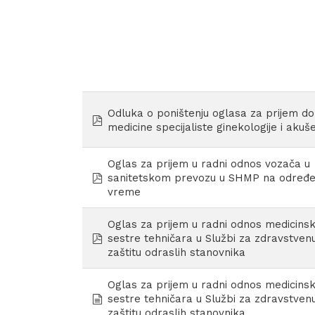
Odluka o poništenju oglasa za prijem d
pdf
medicine specijaliste ginekologije i akuš
Oglas za prijem u radni odnos vozača u
pdf
sanitetskom prevozu u SHMP na određ
vreme
Oglas za prijem u radni odnos medicins
pdf
sestre tehničara u Službi za zdravstven
zaštitu odraslih stanovnika
Oglas za prijem u radni odnos medicins
document
sestre tehničara u Službi za zdravstven
zaštitu odraslih stanovnika