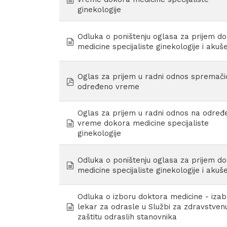
ginekologije
Odluka o poništenju oglasa za prijem d
document
medicine specijaliste ginekologije i akuš
Oglas za prijem u radni odnos spremači
pdf
određeno vreme
Oglas za prijem u radni odnos na određ
document
vreme dokora medicine specijaliste
ginekologije
Odluka o poništenju oglasa za prijem d
document
medicine specijaliste ginekologije i akuš
Odluka o izboru doktora medicine - izab
document
lekar za odrasle u Službi za zdravstven
zaštitu odraslih stanovnika