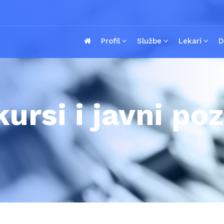
Profil
Službe
Lekari
D
ursi i javni poz