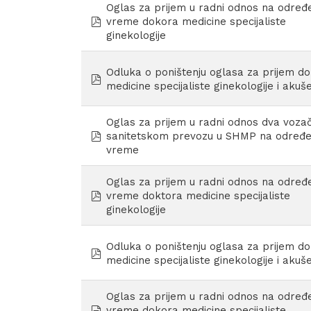
Oglas za prijem u radni odnos na određ
pdf
vreme dokora medicine specijaliste
ginekologije
Odluka o poništenju oglasa za prijem d
pdf
medicine specijaliste ginekologije i akuš
Oglas za prijem u radni odnos dva voza
pdf
sanitetskom prevozu u SHMP na određ
vreme
Oglas za prijem u radni odnos na određ
pdf
vreme doktora medicine specijaliste
ginekologije
Odluka o poništenju oglasa za prijem d
pdf
medicine specijaliste ginekologije i akuš
Oglas za prijem u radni odnos na određ
document
vreme dokora medicine specijaliste